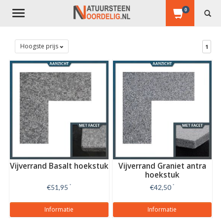
0
Toggle
navigation
Hoogste prijs
1
Vijverrand Basalt hoekstuk
Vijverrand Graniet antra
hoekstuk
€51,95
*
€42,50
*
Informatie
Informatie