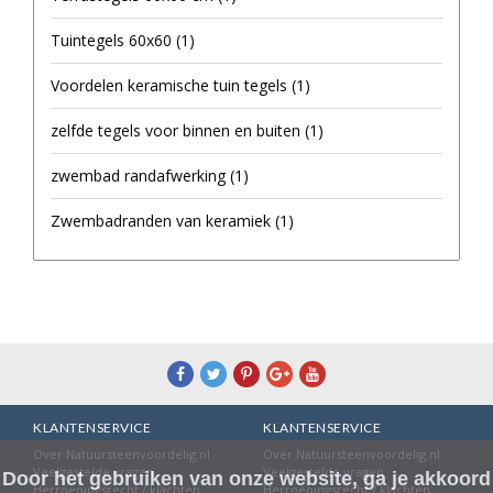
Tuintegels 60x60
(1)
Voordelen keramische tuin tegels
(1)
zelfde tegels voor binnen en buiten
(1)
zwembad randafwerking
(1)
Zwembadranden van keramiek
(1)
KLANTENSERVICE
KLANTENSERVICE
Over Natuursteenvoordelig.nl
Over Natuursteenvoordelig.nl
Veelgestelde vragen
Veelgestelde vragen
Door het gebruiken van onze website, ga je akkoord
Herroepingsrecht / klachten
Herroepingsrecht / klachten