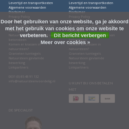
Levertijd en transportkosten
Levertijd en transportkosten
Algemene voorwaarden
Algemene voorwaarden
Disclaimer
Disclaimer
Privacy Policy
Privacy Policy
Door het gebruiken van onze website, ga je akkoord
Sitemap
Sitemap
10 voordelen van keramische
10 voordelen van keramische
met het gebruik van cookies om onze website te
tuintegels
tuintegels
verbeteren.
Dit bericht verbergen
Natuursteen ten opzichte van
Natuursteen ten opzichte van
betonsteen
betonsteen
Meer over cookies »
Komen er krassen in
Komen er krassen in
natuursteen?
natuursteen?
Granieten tuintegels
Granieten tuintegels
Natuursteen gevlamde
Natuursteen gevlamde
bewerking
bewerking
Linkpartners
Linkpartners
0031 (0) 85 48 91 132
info@natuursteenvoordelig.nl
U KUNT BIJ ONS BETALEN
MET
DE SPECIALIST