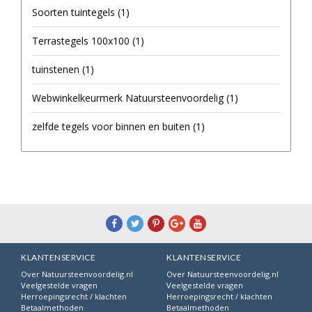
Soorten tuintegels
(1)
Terrastegels 100x100
(1)
tuinstenen
(1)
Webwinkelkeurmerk Natuursteenvoordelig
(1)
zelfde tegels voor binnen en buiten
(1)
KLANTENSERVICE
KLANTENSERVICE
Over Natuursteenvoordelig.nl
Over Natuursteenvoordelig.nl
Veelgestelde vragen
Veelgestelde vragen
Herroepingsrecht / klachten
Herroepingsrecht / klachten
Betaalmethoden
Betaalmethoden