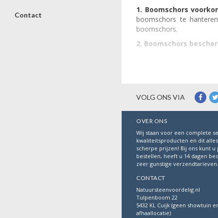
1. Boomschors voorkom
Contact
boomschors te hanteren
boomschors.
2.
Boomschors bescher
komt. Tegelijkertijd bes
namelijk beter vochtig.
3. Boomschors heeft ee
4. Boomschors is kindv
VOLG ONS VIA
wordt gebruikt. Het breekt
5. Boomschors is goe
OVER ONS
zeer goedkope bodembede
Wij staan voor een complete se
kwaliteitsproducten en dit alle
scherpe prijzen! Bij ons kunt u 
bestellen, heeft u 14 dagen be
zeer gunstige verzendtarieven
CONTACT
Natuursteenvoordelig.nl
Tulpenboom 22
5432 KL Cuijk (geen showtuin e
afhaallocatie)