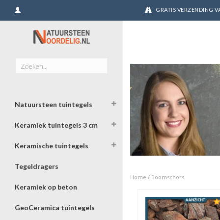
GRATIS VERZENDING VA
Natuursteen tuintegels
Keramiek tuintegels 3 cm
Keramische tuintegels
Tegeldragers
Home
/
Boomschors
Keramiek op beton
GeoCeramica tuintegels