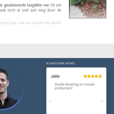
de geadviseerde laagdikte van 10 cm
vaak toch al snel een weg door de
rende laag, wat uw planten ten goede
 een laag boomschors blijft de grond
in!
 of andere speelgebieden boomschors
en zorgt ervoor dat boomschors een
T
KLANTENREVIEWS