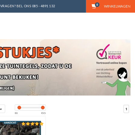
0
VRAGEN? BEL ONS 085 - 4891 132
WINKELWAGEN
1
€
0
€
95