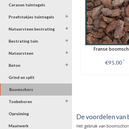
Cerasun tuintegels
Proefstukjes tuintegels
Natuursteen bestrating
Bestrating tuin
Franse boomsch
Natuursteen
*
€95,00
Beton
Bekijk
Grind en split
Boomschors
Toebehoren
Opruiming
De voordelen van 
Het gebruik van boomschors 
Maatwerk