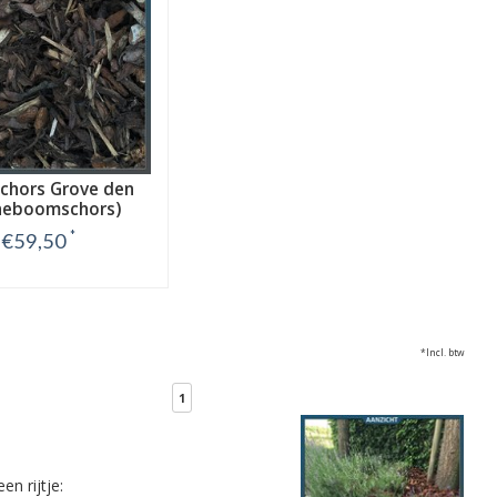
hors Grove den
neboomschors)
*
€59,50
Bekijk
*Incl. btw
1
n rijtje: