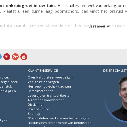
t onkruidgroei in uw tuin.
Het is uiteraard wel van belang om 
. Plaatst u een dunne laag boomschors, dan vindt het onkruid 
mt de grond.
In een vorstperiode zorgt boomschors voor een isole
Lees meer
chermt boomschors uw grond ook tegen uitdroging in de zomer. Onder
n natuurlijke uitstraling.
En dat past natuurlijk heel goed in een tu
riendelijk.
Het is niet voor niets dat er geregeld in speeltuinen
 de val natuurlijk beter dan betonnen tegels bijvoorbeeld.
dkoop.
Omgerekend per vierkante meter en het gemak van verwerk
KLANTENSERVICE
DE SPECIALIS
kker is, MET vele voordelen!
rvice,
Over Natuursteenvoordelig.nl
s tegen zeer
Veelgestelde vragen
per stuk
Herroepingsrecht / klachten
denktijd en
Betaalmethoden
.
Levertijd en transportkosten
Algemene voorwaarden
Disclaimer
Privacy Policy
Sitemap
10 voordelen van keramische tuintegels
n geen
Natuursteen ten opzichte van betonsteen