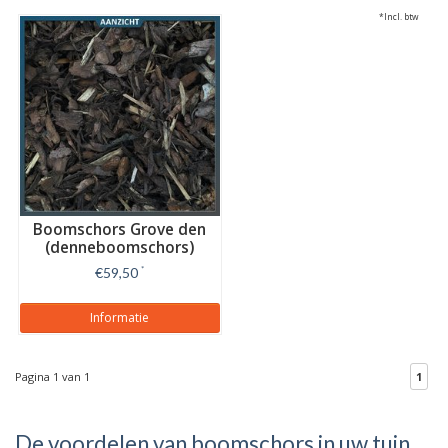
*Incl. btw
Boomschors Grove den
(denneboomschors)
€59,50
*
Informatie
Pagina 1 van 1
1
De voordelen van boomschors in uw tuin