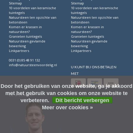
5. Boomschors is goedkoop.
Omgerekend per vierkante
Sitemap
Sitemap
10 voordelen van keramische
10 voordelen van keramische
meter en het gemak van verwerken zorgt ervoor dat
tuintegels
tuintegels
boomschors een zeer goedkope bodembedekker is, MET
Natuursteen ten opzichte van
Natuursteen ten opzichte van
vele voordelen!
betonsteen
betonsteen
Komen er krassen in
Komen er krassen in
natuursteen?
natuursteen?
Granieten tuintegels
Granieten tuintegels
Natuursteen gevlamde
Natuursteen gevlamde
bewerking
bewerking
Linkpartners
Linkpartners
0031 (0) 85 48 91 132
info@natuursteenvoordelig.nl
U KUNT BIJ ONS BETALEN
MET
Door het gebruiken van onze website, ga je akkoord
met het gebruik van cookies om onze website te
DE SPECIALIST
verbeteren.
Dit bericht verbergen
Meer over cookies »