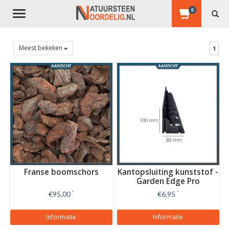
0
Toggle
navigation
Meest bekeken
1
Franse boomschors
Kantopsluiting kunststof -
Garden Edge Pro
€95,00
*
€6,95
*
Informatie
Informatie