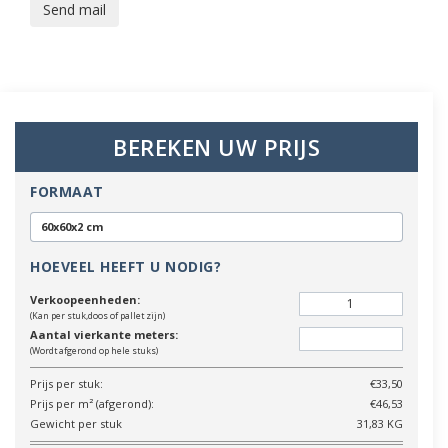
Send mail
BEREKEN UW PRIJS
FORMAAT
60x60x2 cm
HOEVEEL HEEFT U NODIG?
Verkoopeenheden:
(Kan per stuk,doos of pallet zijn)
Aantal vierkante meters:
(Wordt afgerond op hele stuks)
Prijs per stuk:
€33,50
Prijs per m² (afgerond):
€46,53
Gewicht per stuk
31,83 KG