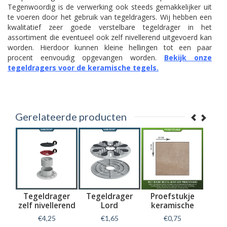
Tegenwoordig is de verwerking ook steeds gemakkelijker uit
te voeren door het gebruik van tegeldragers. Wij hebben een
kwalitatief zeer goede verstelbare tegeldrager in het
assortiment die eventueel ook zelf nivellerend uitgevoerd kan
worden. Hierdoor kunnen kleine hellingen tot een paar
procent eenvoudig opgevangen worden.
Bekijk onze
tegeldragers voor de keramische tegels.
Gerelateerde producten
r
Tegeldrager
Tegeldrager
Proefstukje
Kera
zelf nivellerend
Lord
keramische
tegel
tegel Fusion
Cem
€4,25
€1,65
€0,75
€3
Tortora
60x6