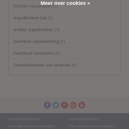
Meer over cookies »
Soorten natuursteen
(1)
stapelblokken tuin
(1)
strakke stapelblokken
(1)
zwembad randafwerking
(1)
Zwembad randstenen
(1)
Zwembadranden van keramiek
(1)
KLANTENSERVICE
KLANTENSERVICE
Over Natuursteenvoordelig.nl
Over Natuursteenvoordelig.nl