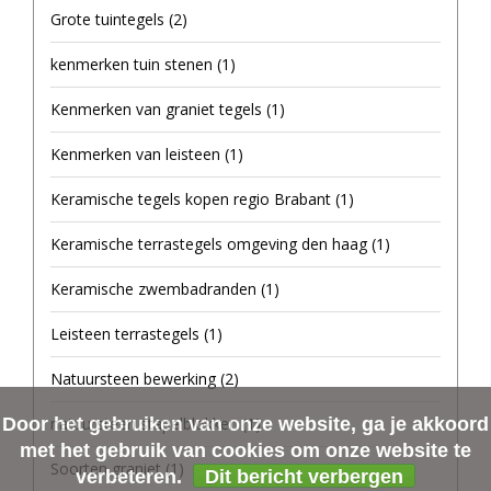
Grote tuintegels
(2)
kenmerken tuin stenen
(1)
Kenmerken van graniet tegels
(1)
Kenmerken van leisteen
(1)
Keramische tegels kopen regio Brabant
(1)
Keramische terrastegels omgeving den haag
(1)
Keramische zwembadranden
(1)
Leisteen terrastegels
(1)
Natuursteen bewerking
(2)
Door het gebruiken van onze website, ga je akkoord
natuursteen stapelblokken
(1)
met het gebruik van cookies om onze website te
Soorten graniet
(1)
verbeteren.
Dit bericht verbergen