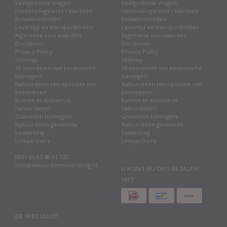
Veelgestelde vragen
Veelgestelde vragen
Herroepingsrecht / klachten
Herroepingsrecht / klachten
Betaalmethoden
Betaalmethoden
Levertijd en transportkosten
Levertijd en transportkosten
Algemene voorwaarden
Algemene voorwaarden
Disclaimer
Disclaimer
Privacy Policy
Privacy Policy
Sitemap
Sitemap
10 voordelen van keramische
10 voordelen van keramische
tuintegels
tuintegels
Natuursteen ten opzichte van
Natuursteen ten opzichte van
betonsteen
betonsteen
Komen er krassen in
Komen er krassen in
natuursteen?
natuursteen?
Granieten tuintegels
Granieten tuintegels
Natuursteen gevlamde
Natuursteen gevlamde
bewerking
bewerking
Linkpartners
Linkpartners
0031 (0) 85 48 91 132
info@natuursteenvoordelig.nl
U KUNT BIJ ONS BETALEN
MET
DE SPECIALIST