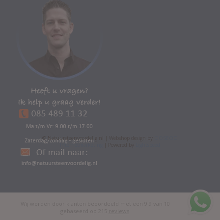
© Natuursteenvoordelig.nl | Webshop design by
OOSEOO
Internetmarketing
| Powered by
Lightspeed
Wij worden door klanten beoordeeld met een
9.9
van
10
gebaseerd op
215
reviews
.