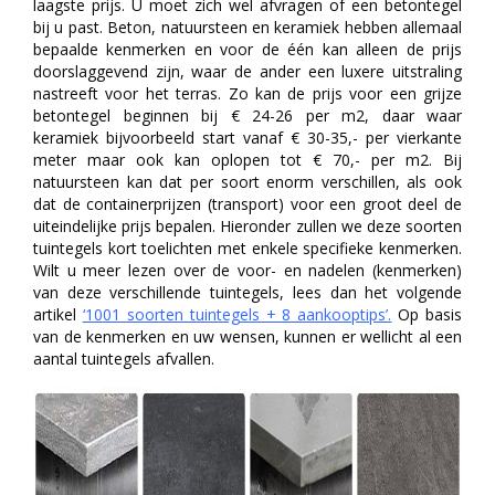
laagste prijs. U moet zich wel afvragen of een betontegel
bij u past. Beton, natuursteen en keramiek hebben allemaal
bepaalde kenmerken en voor de één kan alleen de prijs
doorslaggevend zijn, waar de ander een luxere uitstraling
nastreeft voor het terras. Zo kan de prijs voor een grijze
betontegel beginnen bij € 24-26 per m2, daar waar
keramiek bijvoorbeeld start vanaf € 30-35,- per vierkante
meter maar ook kan oplopen tot € 70,- per m2. Bij
natuursteen kan dat per soort enorm verschillen, als ook
dat de containerprijzen (transport) voor een groot deel de
uiteindelijke prijs bepalen. Hieronder zullen we deze soorten
tuintegels kort toelichten met enkele specifieke kenmerken.
Wilt u meer lezen over de voor- en nadelen (kenmerken)
van deze verschillende tuintegels, lees dan het volgende
artikel
‘
1001 soorten tuintegels + 8 aankooptips
’.
Op basis
van de kenmerken en uw wensen, kunnen er wellicht al een
aantal tuintegels afvallen.