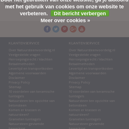
Pagina 1 van 1
1
met het gebruik van cookies om onze website te
verbeteren.
Dit bericht verbergen
Meer over cookies »
KLANTENSERVICE
KLANTENSERVICE
Over Natuursteenvoordelig.nl
Over Natuursteenvoordelig.nl
Veelgestelde vragen
Veelgestelde vragen
Herroepingsrecht / klachten
Herroepingsrecht / klachten
Betaalmethoden
Betaalmethoden
Levertijd en transportkosten
Levertijd en transportkosten
Algemene voorwaarden
Algemene voorwaarden
Disclaimer
Disclaimer
Privacy Policy
Privacy Policy
Sitemap
Sitemap
10 voordelen van keramische
10 voordelen van keramische
tuintegels
tuintegels
Natuursteen ten opzichte van
Natuursteen ten opzichte van
betonsteen
betonsteen
Komen er krassen in
Komen er krassen in
natuursteen?
natuursteen?
Granieten tuintegels
Granieten tuintegels
Natuursteen gevlamde
Natuursteen gevlamde
bewerking
bewerking