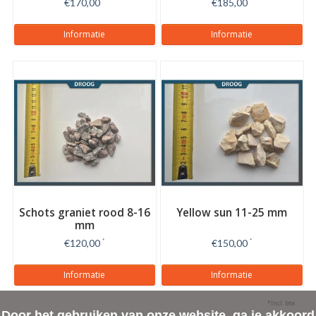
€170,00
€185,00
Informatie
Informatie
Schots graniet rood 8-16
Yellow sun 11-25 mm
mm
€120,00
*
€150,00
*
Informatie
Informatie
*Incl. btw
Door het gebruiken van onze website, ga je akkoord